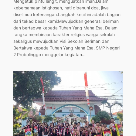
Mengetuk pintu langit, menguatkan iman.Dalam
kebersamaan Istighosah, hati dipenuhi doa, jiwa
diselimuti ketenangan.Langkah kecil ini adalah bagian
dari tekad besar kami:Mewujudkan generasi beriman
dan bertaqwa kepada Tuhan Yang Maha Esa. Dalam
rangka membinaan karakter religius warga sekolah
sekaligus mewujudkan Visi Sekolah Beriman dan
Bertakwa kepada Tuhan Yang Maha Esa, SMP Negeri
2 Probolinggo menggelar kegiatan…