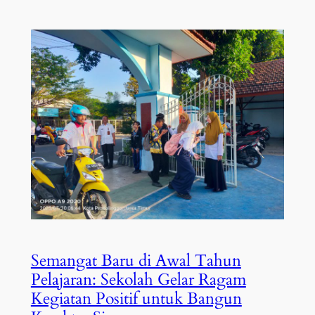
Semangat Baru di Awal Tahun
Pelajaran: Sekolah Gelar Ragam
Kegiatan Positif untuk Bangun