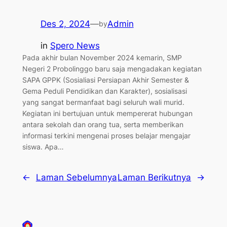
Des 2, 2024
—
Admin
by
in
Spero News
Pada akhir bulan November 2024 kemarin, SMP
Negeri 2 Probolinggo baru saja mengadakan kegiatan
SAPA GPPK (Sosialiasi Persiapan Akhir Semester &
Gema Peduli Pendidikan dan Karakter), sosialisasi
yang sangat bermanfaat bagi seluruh wali murid.
Kegiatan ini bertujuan untuk mempererat hubungan
antara sekolah dan orang tua, serta memberikan
informasi terkini mengenai proses belajar mengajar
siswa. Apa…
←
Laman Sebelumnya
Laman Berikutnya
→