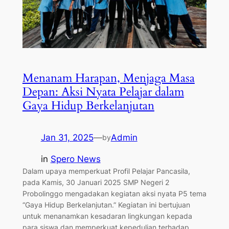
Menanam Harapan, Menjaga Masa
Depan: Aksi Nyata Pelajar dalam
Gaya Hidup Berkelanjutan
Jan 31, 2025
—
Admin
by
in
Spero News
Dalam upaya memperkuat Profil Pelajar Pancasila,
pada Kamis, 30 Januari 2025 SMP Negeri 2
Probolinggo mengadakan kegiatan aksi nyata P5 tema
“Gaya Hidup Berkelanjutan.” Kegiatan ini bertujuan
untuk menanamkan kesadaran lingkungan kepada
para siswa dan memperkuat kepedulian terhadap