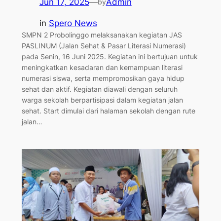
Jun 17, 2025
—
Admin
by
in
Spero News
SMPN 2 Probolinggo melaksanakan kegiatan JAS
PASLINUM (Jalan Sehat & Pasar Literasi Numerasi)
pada Senin, 16 Juni 2025. Kegiatan ini bertujuan untuk
meningkatkan kesadaran dan kemampuan literasi
numerasi siswa, serta mempromosikan gaya hidup
sehat dan aktif. Kegiatan diawali dengan seluruh
warga sekolah berpartisipasi dalam kegiatan jalan
sehat. Start dimulai dari halaman sekolah dengan rute
jalan…