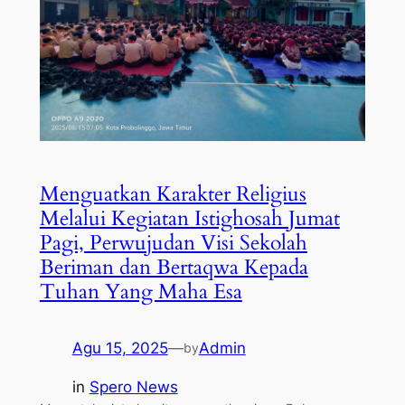
Menguatkan Karakter Religius
Melalui Kegiatan Istighosah Jumat
Pagi, Perwujudan Visi Sekolah
Beriman dan Bertaqwa Kepada
Tuhan Yang Maha Esa
Agu 15, 2025
—
Admin
by
in
Spero News