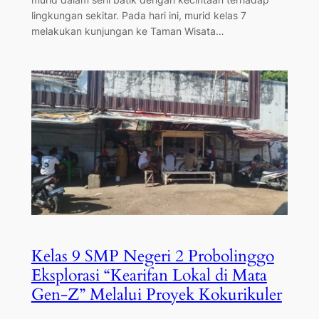
lingkungan sekitar. Pada hari ini, murid kelas 7
melakukan kunjungan ke Taman Wisata…
Kelas 9 SMP Negeri 2 Probolinggo
Eksplorasi “Kearifan Lokal di Mata
Gen-Z” Melalui Proyek Kokurikuler