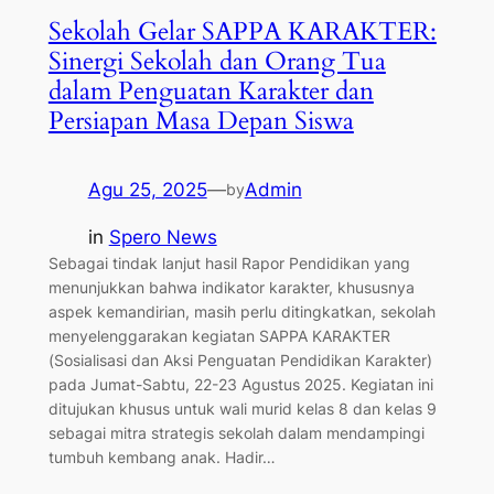
Sekolah Gelar SAPPA KARAKTER:
Sinergi Sekolah dan Orang Tua
dalam Penguatan Karakter dan
Persiapan Masa Depan Siswa
Agu 25, 2025
—
Admin
by
in
Spero News
Sebagai tindak lanjut hasil Rapor Pendidikan yang
menunjukkan bahwa indikator karakter, khususnya
aspek kemandirian, masih perlu ditingkatkan, sekolah
menyelenggarakan kegiatan SAPPA KARAKTER
(Sosialisasi dan Aksi Penguatan Pendidikan Karakter)
pada Jumat-Sabtu, 22-23 Agustus 2025. Kegiatan ini
ditujukan khusus untuk wali murid kelas 8 dan kelas 9
sebagai mitra strategis sekolah dalam mendampingi
tumbuh kembang anak. Hadir…