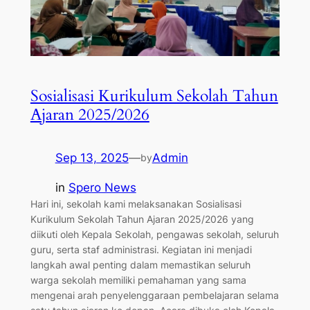
Sosialisasi Kurikulum Sekolah Tahun
Ajaran 2025/2026
Sep 13, 2025
—
Admin
by
in
Spero News
Hari ini, sekolah kami melaksanakan Sosialisasi
Kurikulum Sekolah Tahun Ajaran 2025/2026 yang
diikuti oleh Kepala Sekolah, pengawas sekolah, seluruh
guru, serta staf administrasi. Kegiatan ini menjadi
langkah awal penting dalam memastikan seluruh
warga sekolah memiliki pemahaman yang sama
mengenai arah penyelenggaraan pembelajaran selama