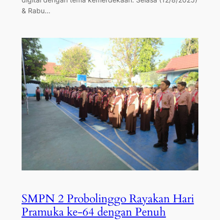
& Rabu…
SMPN 2 Probolinggo Rayakan Hari
Pramuka ke-64 dengan Penuh