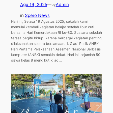
Agu 19, 2025
—
Admin
by
in
Spero News
Hari ini, Selasa 19 Agustus 2025, sekolah kami
memulai kembali kegiatan belajar setelah libur cuti
bersama Hari Kemerdekaan RI ke-80. Suasana sekolah
terasa begitu hidup, karena berbagai kegiatan penting
dilaksanakan secara bersamaan. 1. Gladi Resik ANBK
Hari Pertama Pelaksanaan Asesmen Nasional Berbasis
Komputer (ANBK) semakin dekat. Hari ini, sejumlah 50
siswa kelas 8 mengikuti gladi…