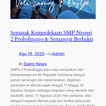
Semarak Kemerdekaan SMP Negeri
2 Probolinggo & Semangat Berbakti
Agu 19, 2025
—
Admin
by
in
Spero News
SMPN 2 Probolinggo baru daja merayakan Hari
Kemerdekaan ke-80 Republik Indonesia dengan
penuh semangat dan kesemarakan. Kegiatan
perayaan ini dimulai sejak tanggal 11 hingga 16
Agustus dengan berbagai kegiatan yang menarik dan
edukatif. Senin, 11 Agustus 2025-Hari pertama- diisi
dengan kegiatan lliterasi pagi dan lomba cipta puisi
digital dengan tema kemerdekaan. Selasa (12/8/2025)