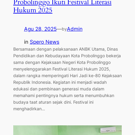
Probolinggo Ikuti Festival Literasi
Hukum 2025
Agu 28, 2025
—
Admin
by
in
Spero News
Bersamaan dengan pelaksanaan ANBK Utama, Dinas
Pendidikan dan Kebudayaan Kota Probolinggo bekerja
sama dengan Kejaksaan Negeri Kota Probolinggo
menyelenggarakan Festival Literasi Hukum 2025,
dalam rangka memperingati Hari Jadi ke-80 Kejaksaan
Republik Indonesia. Kegiatan ini menjadi wadah
edukasi dan pembinaan generasi muda dalam
memahami pentingnya hukum serta menumbuhkan
budaya taat aturan sejak dini. Festival ini
menghadirkan…