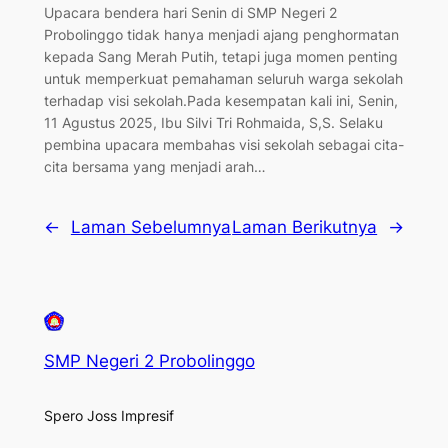
Upacara bendera hari Senin di SMP Negeri 2
Probolinggo tidak hanya menjadi ajang penghormatan
kepada Sang Merah Putih, tetapi juga momen penting
untuk memperkuat pemahaman seluruh warga sekolah
terhadap visi sekolah.Pada kesempatan kali ini, Senin,
11 Agustus 2025, Ibu Silvi Tri Rohmaida, S,S. Selaku
pembina upacara membahas visi sekolah sebagai cita-
cita bersama yang menjadi arah…
←
Laman Sebelumnya
Laman Berikutnya
→
SMP Negeri 2 Probolinggo
Spero Joss Impresif