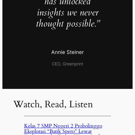
has unlocked
insights we never
thought possible.”
Annie Steiner
CEO, Greenprint
Watch, Read, Listen
Kelas 7 SMP Negeri 2 Probolinggo
Eksplorasi “Batik Spero” Lewat