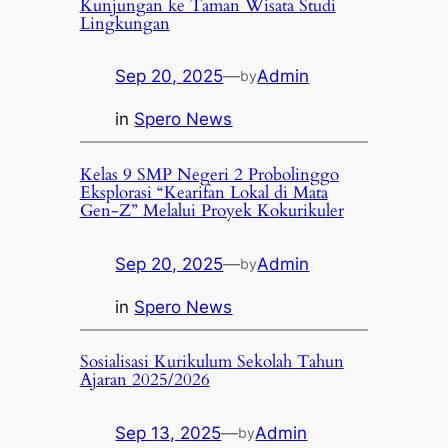
Kunjungan ke Taman Wisata Studi
Lingkungan
Sep 20, 2025
—
Admin
by
in
Spero News
Kelas 9 SMP Negeri 2 Probolinggo
Eksplorasi “Kearifan Lokal di Mata
Gen-Z” Melalui Proyek Kokurikuler
Sep 20, 2025
—
Admin
by
in
Spero News
Sosialisasi Kurikulum Sekolah Tahun
Ajaran 2025/2026
Sep 13, 2025
—
Admin
by